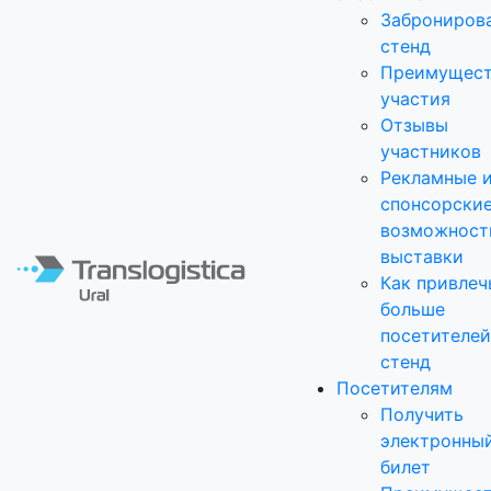
Заброниров
стенд
Преимущест
участия
Отзывы
участников
Рекламные 
спонсорски
возможност
выставки
Как привлеч
больше
посетителей
стенд
Посетителям
Получить
электронны
билет