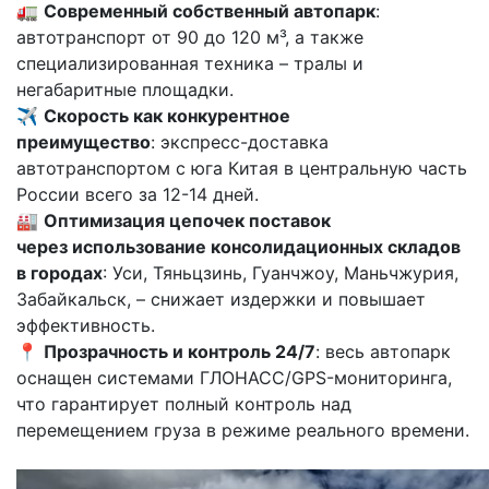
🚛
Современный собственный автопарк
:
автотранспорт от 90 до 120 м³, а также
специализированная техника – тралы и
негабаритные площадки.
✈️
Скорость как конкурентное
преимущество
: экспресс-доставка
автотранспортом с юга Китая в центральную часть
России всего за 12-14 дней.
🏭
Оптимизация цепочек поставок
через использование консолидационных складов
в городах
: Уси, Тяньцзинь, Гуанчжоу, Маньчжурия,
Забайкальск, – снижает издержки и повышает
эффективность.
📍
Прозрачность и контроль 24/7
: весь автопарк
оснащен системами ГЛОНАСС/GPS-мониторинга,
что гарантирует полный контроль над
перемещением груза в режиме реального времени.