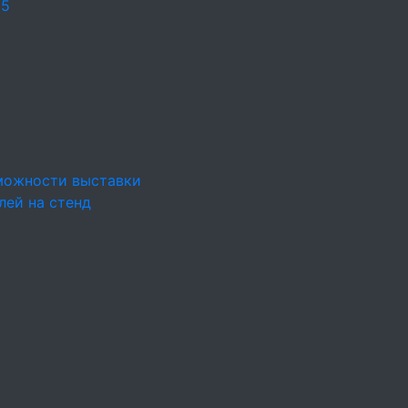
25
можности выставки
лей на стенд