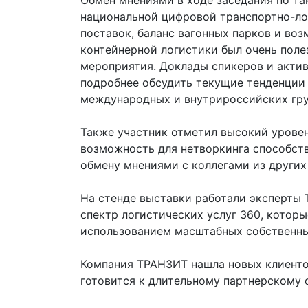
Обмен мнениями в ходе заседания по та
национальной цифровой транспортно-ло
поставок, баланс вагонных парков и во
контейнерной логистики был очень полез
мероприятия. Доклады спикеров и акти
подробнее обсудить текущие тенденции
международных и внутрироссийских гру
Также участник отметил высокий урове
возможность для нетворкинга способст
обмену мнениями с коллегами из других
На стенде выставки работали эксперты 
спектр логистических услуг 360, которы
использованием масштабных собственны
Компания ТРАНЗИТ нашла новых клиентов 
готовится к длительному партнерскому 