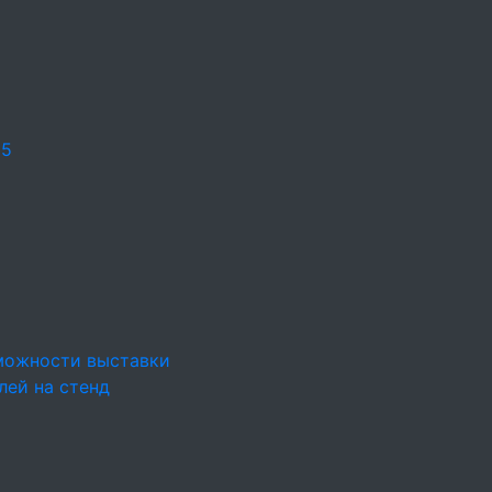
25
можности выставки
лей на стенд