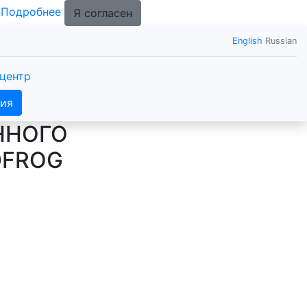
.
Подробнее
Я согласен
English
Russian
центр
ия
ННОГО
DFROG