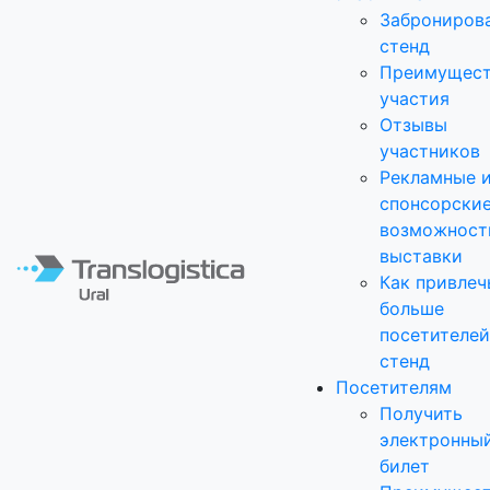
Заброниров
стенд
Преимущест
участия
Отзывы
участников
Рекламные 
спонсорски
возможност
выставки
Как привлеч
больше
посетителей
стенд
Посетителям
Получить
электронны
билет